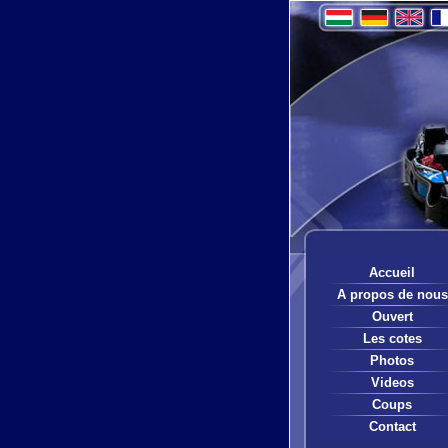
Accueil
A propos de nous
Ouvert
Les cotes
Photos
Videos
Coups
Contact